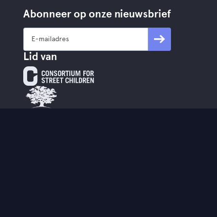
Abonneer op onze nieuwsbrief
Lid van
Partners
www.mobileschool.org
www.streetwize.be
StreetSmart is de hybride
partner van StreetwiZe.
Contact
info@street-smart.be
+32 16 20 00 85