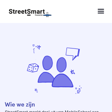
Wie we zijn
StreetSmart maakt deel uit van MobileSchool.org,