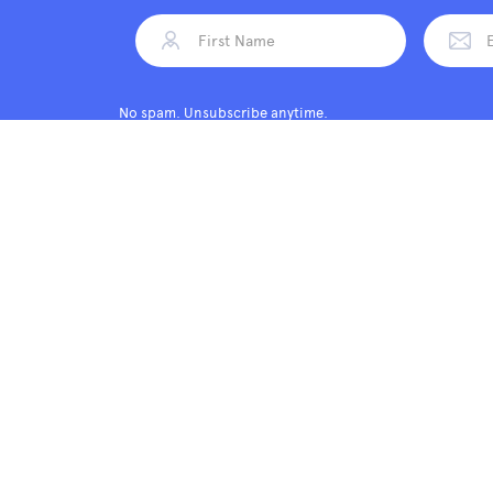
No spam. Unsubscribe anytime.
Splash
Por
Created with
love
by
Elastic Themes
Powered by
Webflow