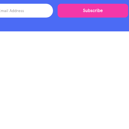
tfolio
Process
Blog
About
Contacts
REQUEST A
QUOTE