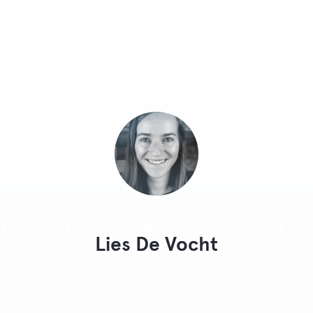
ts
Toolkits
Actualités
À propos de no
Lies De Vocht