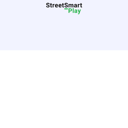
OLKIT
tionale Dag voor Straatkinderen. Rituelen richten zich op het bel
bonden zijn met de straat, zodat ze dezelfde rechten en gevoelen
chtlijnen en methoden te geven om de rechten van kinderen te b