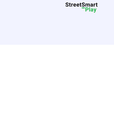
ang van erbij horen, maar kunnen ook een goed instrument zijn om
s van verbondenheid genieten als alle kinderen over de hele
evorderen.