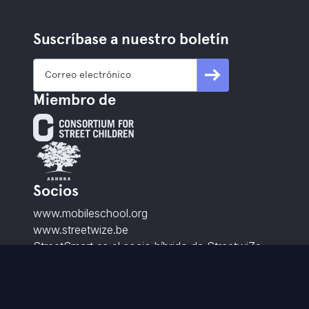
Suscríbase a nuestro boletín
Miembro de
Socios
www.mobileschool.org
www.streetwize.be
StreetSmart es el socio híbrido de StreetwiZe.
Contacto
info@street-smart.be
+32 16 20 00 85