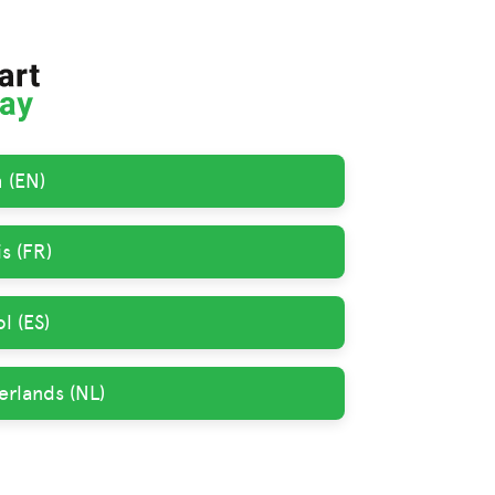
h (EN)
s (FR)
l (ES)
erlands (NL)