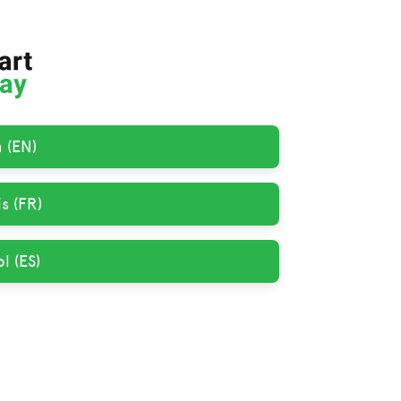
h (EN)
s (FR)
l (ES)