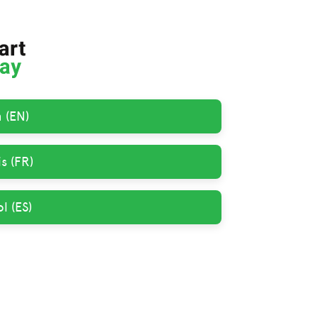
h (EN)
s (FR)
l (ES)