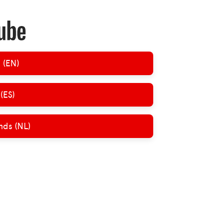
 (EN)
(ES)
nds (NL)