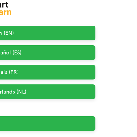
h (EN)
añol (ES)
ais (FR)
rlands (NL)