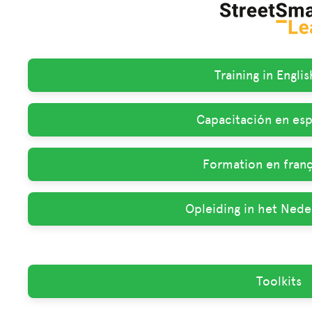
Training in Englis
Capacitación en esp
Formation en franç
Opleiding in het Nede
Toolkits