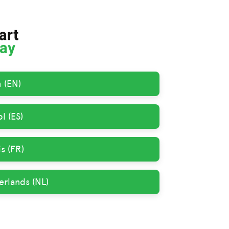
h (EN)
l (ES)
s (FR)
erlands (NL)